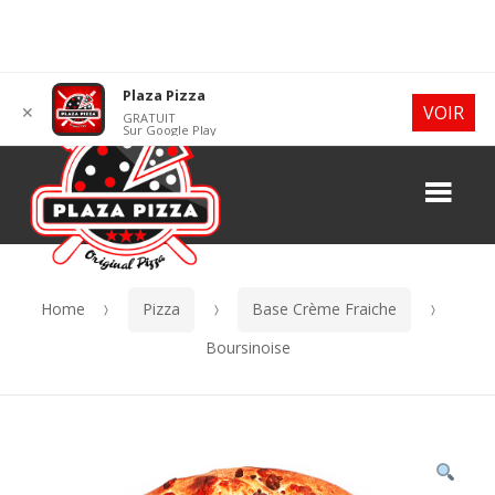
Skip
Skip
Plaza Pizza
VOIR
✕
GRATUIT
to
to
Sur Google Play
navigation
content
Me
Home
Pizza
Base Crème Fraiche
Boursinoise