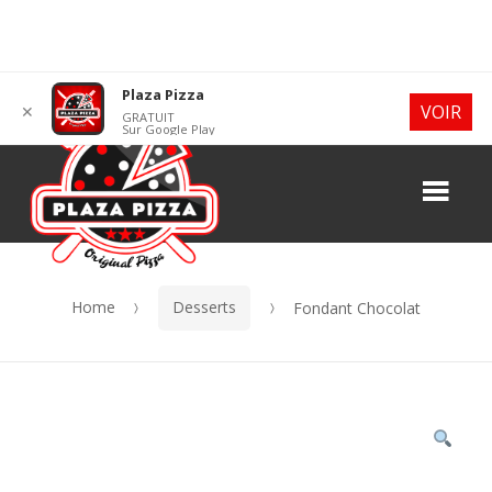
Skip
Skip
Plaza Pizza
VOIR
✕
GRATUIT
to
to
Sur Google Play
navigation
content
Me
Home
Desserts
Fondant Chocolat